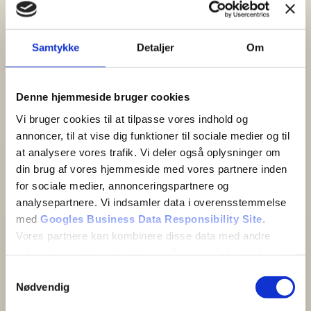
Samtykke
Detaljer
Om
Denne hjemmeside bruger cookies
Vi bruger cookies til at tilpasse vores indhold og
annoncer, til at vise dig funktioner til sociale medier og til
at analysere vores trafik. Vi deler også oplysninger om
din brug af vores hjemmeside med vores partnere inden
for sociale medier, annonceringspartnere og
analysepartnere. Vi indsamler data i overensstemmelse
med
Googles Business Data Responsibility Site
.
Vores partnere kan kombinere disse data med andre
oplysninger, du har givet dem, eller som de har indsamlet
fra din brug af deres tjenester.
Samtykkevalg
Nødvendig
Se Cookie & Privatlivspolitik
her